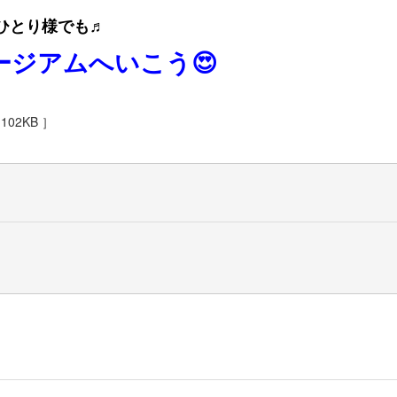
ひとり様でも♬
ュージアムへいこう😍
02KB ］